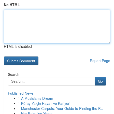
No HTML
HTML is disabled
Report Page
Search
Go
Published News
1
A Musician's Dream
1
Köray Yalçin Hayatı ve Kariyeri
1
Manchester Carpets: Your Guide to Finding the P...
1
Her Reigning Years