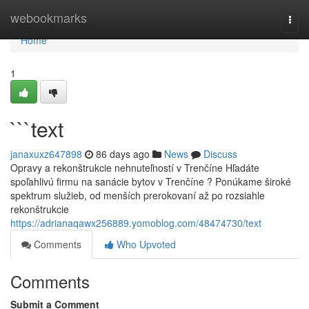
Home
webookmarks
Togg
navi
Home
1
```text
janaxuxz647898
86 days ago
News
Discuss
Opravy a rekonštrukcie nehnuteľností v Trenčíne Hľadáte
spoľahlivú firmu na sanácie bytov v Trenčíne ? Ponúkame široké
spektrum služieb, od menších prerokovaní až po rozsiahle
rekonštrukcie
https://adrianaqawx256889.yomoblog.com/48474730/text
Comments
Who Upvoted
Comments
Submit a Comment