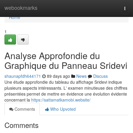
Home
webookmarks
Togg
navi
Home
1
Analyse Approfondie du
Graphique du Panneau Sridevi
shaunapfdh644171
89 days ago
News
Discuss
Une étude approfondie du tableau du affichage Sridevi indique
plusieurs aspects intéressants. L' examen minutieuse des chiffres
présentées permet de mettre en évidence une évolution évidente
concernant la
https://sattamatkamobi.website/
Comments
Who Upvoted
Comments