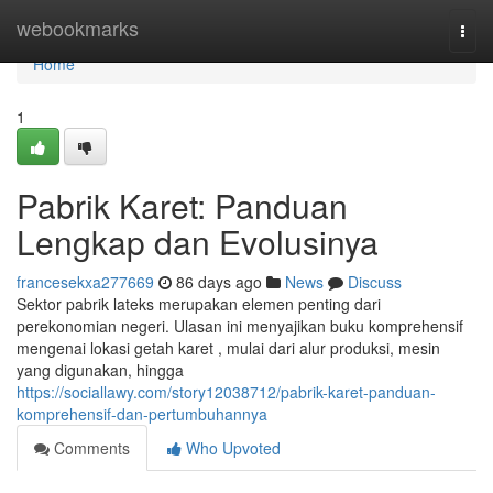
Home
webookmarks
Togg
navi
Home
1
Pabrik Karet: Panduan
Lengkap dan Evolusinya
francesekxa277669
86 days ago
News
Discuss
Sektor pabrik lateks merupakan elemen penting dari
perekonomian negeri. Ulasan ini menyajikan buku komprehensif
mengenai lokasi getah karet , mulai dari alur produksi, mesin
yang digunakan, hingga
https://sociallawy.com/story12038712/pabrik-karet-panduan-
komprehensif-dan-pertumbuhannya
Comments
Who Upvoted