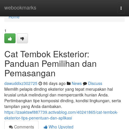
Home
webookmarks
Togg
navi
Home
1
Cat Tembok Eksterior:
Panduan Pemilihan dan
Pemasangan
dawuddixz302725
86 days ago
News
Discuss
Memilih pelapis dinding eksterior yang tepat merupakan hal
krusial untuk melindungi dan mempercantik hunian Anda.
Pertimbangkan tipe komposisi dinding, kondisi lingkungan, serta
tampilan yang Anda dambakan.
https://izaaktswf887739.activablog.com/40241865/cat-tembok-
eksterior-tips-penentuan-dan-aplikasi
Comments
Who Upvoted