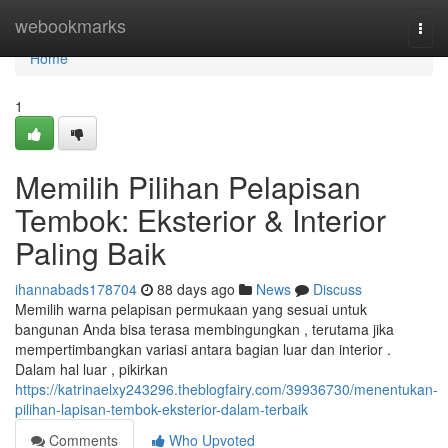
Home
webookmarks
Togg
navi
Home
1
Memilih Pilihan Pelapisan
Tembok: Eksterior & Interior
Paling Baik
ihannabads178704
88 days ago
News
Discuss
Memilih warna pelapisan permukaan yang sesuai untuk
bangunan Anda bisa terasa membingungkan , terutama jika
mempertimbangkan variasi antara bagian luar dan interior .
Dalam hal luar , pikirkan
https://katrinaelxy243296.theblogfairy.com/39936730/menentukan-
pilihan-lapisan-tembok-eksterior-dalam-terbaik
Comments
Who Upvoted