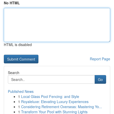
No HTML
HTML is disabled
Report Page
Search
Go
Published News
1
Local Glass Pool Fencing: and Style
1
Royaleluxe: Elevating Luxury Experiences
1
Considering Retirement Overseas: Mastering Yo...
1
Transform Your Pool with Stunning Lights