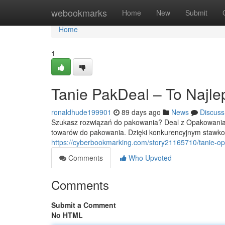
Home
webookmarks
Home
New
Submit
Home
1
Tanie PakDeal – To Najle
ronaldhude199901
89 days ago
News
Discuss
Szukasz rozwiązań do pakowania? Deal z Opakowaniam
towarów do pakowania. Dzięki konkurencyjnym stawko
https://cyberbookmarking.com/story21165710/tanie-o
Comments
Who Upvoted
Comments
Submit a Comment
No HTML