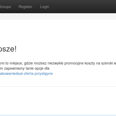
Groups
Register
Login
psze!
i to miejsce, gdzie możesz niezwykle promocyjne koszty na szeroki 
m zapewniamy tanie opcje dla
pakowaniedeal-oferta-przystępne