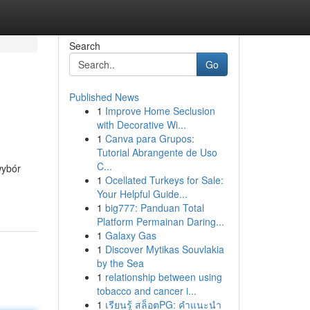
Search
Go
Published News
1
Improve Home Seclusion
with Decorative Wi...
1
Canva para Grupos:
Tutorial Abrangente de Uso
C...
wybór
1
Ocellated Turkeys for Sale:
Your Helpful Guide...
1
big777: Panduan Total
Platform Permainan Daring...
1
Galaxy Gas
1
Discover Mytikas Souvlakia
by the Sea
1
relationship between using
tobacco and cancer i...
1
เรียนรู้ สล็อตPG: คำแนะนำ