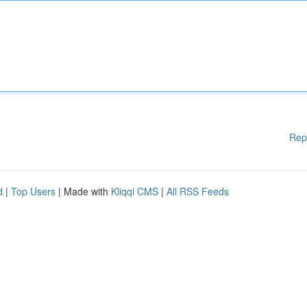
Rep
d
|
Top Users
| Made with
Kliqqi CMS
|
All RSS Feeds