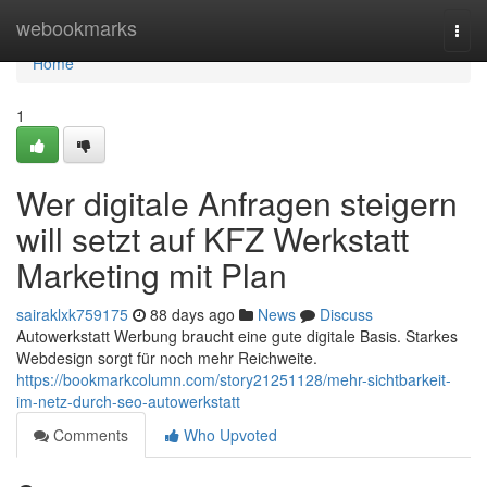
Home
webookmarks
Togg
navi
Home
1
Wer digitale Anfragen steigern
will setzt auf KFZ Werkstatt
Marketing mit Plan
sairaklxk759175
88 days ago
News
Discuss
Autowerkstatt Werbung braucht eine gute digitale Basis. Starkes
Webdesign sorgt für noch mehr Reichweite.
https://bookmarkcolumn.com/story21251128/mehr-sichtbarkeit-
im-netz-durch-seo-autowerkstatt
Comments
Who Upvoted