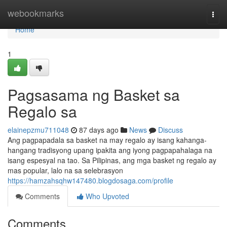
Home
webookmarks
Togg
navi
Home
1
Pagsasama ng Basket sa
Regalo sa
elainepzmu711048
87 days ago
News
Discuss
Ang pagpapadala sa basket na may regalo ay isang kahanga-
hangang tradisyong upang ipakita ang iyong pagpapahalaga na
isang espesyal na tao. Sa Pilipinas, ang mga basket ng regalo ay
mas popular, lalo na sa selebrasyon
https://hamzahsqhw147480.blogdosaga.com/profile
Comments
Who Upvoted
Comments