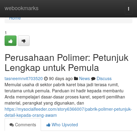
Home
webookmarks
Togg
navi
Home
1
Perusahaan Polimer: Petunjuk
Lengkap untuk Pemula
tasneemnvit703520
90 days ago
News
Discuss
Memulai usaha di sektor pabrik karet bisa jadi terasa rumit,
terutama untuk pemula. Panduan ini hadir kepada membantu
Anda mempelajari dasar-dasar proses karet, seperti pemilihan
material, perangkat yang digunakan, dan
https://mysocialfeeder.com/story6366007/pabrik-polimer-petunjuk-
detail-kepada-orang-awam
Comments
Who Upvoted