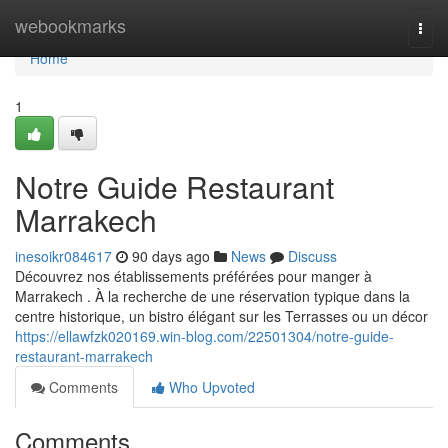
Home
webookmarks
Togg
navi
Home
1
Notre Guide Restaurant
Marrakech
inesoikr084617
90 days ago
News
Discuss
Découvrez nos établissements préférées pour manger à
Marrakech . À la recherche de une réservation typique dans la
centre historique, un bistro élégant sur les Terrasses ou un décor
https://ellawfzk020169.win-blog.com/22501304/notre-guide-
restaurant-marrakech
Comments
Who Upvoted
Comments