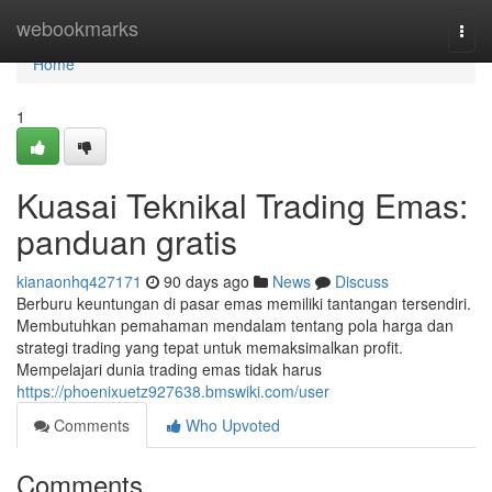
Home
webookmarks
Togg
navi
Home
1
Kuasai Teknikal Trading Emas:
panduan gratis
kianaonhq427171
90 days ago
News
Discuss
Berburu keuntungan di pasar emas memiliki tantangan tersendiri.
Membutuhkan pemahaman mendalam tentang pola harga dan
strategi trading yang tepat untuk memaksimalkan profit.
Mempelajari dunia trading emas tidak harus
https://phoenixuetz927638.bmswiki.com/user
Comments
Who Upvoted
Comments