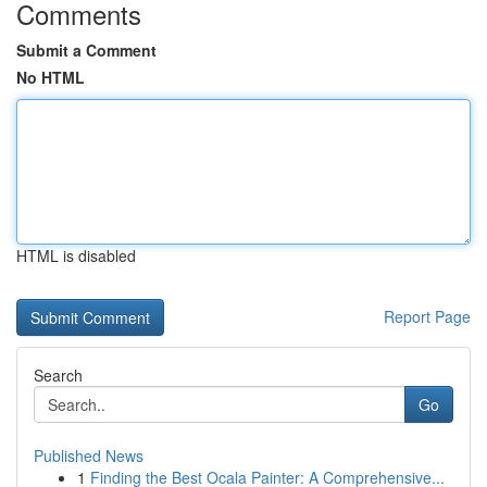
Comments
Submit a Comment
No HTML
HTML is disabled
Report Page
Search
Go
Published News
1
Finding the Best Ocala Painter: A Comprehensive...