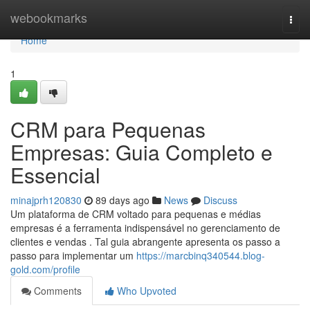
Home
webookmarks
Togg
navi
Home
1
CRM para Pequenas
Empresas: Guia Completo e
Essencial
minajprh120830
89 days ago
News
Discuss
Um plataforma de CRM voltado para pequenas e médias
empresas é a ferramenta indispensável no gerenciamento de
clientes e vendas . Tal guia abrangente apresenta os passo a
passo para implementar um
https://marcbinq340544.blog-
gold.com/profile
Comments
Who Upvoted