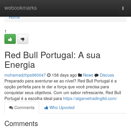
Home
webookmarks
Togg
navi
Home
1
Red Bull Portugal: A sua
Energia
mohamadzhps960047
158 days ago
News
Discuss
Preparado para aventurar-se ao nível? Red Bull Portugal é a
opção perfeita para te dar a força que você precisa para
conquistar seus objetivos. Com um sabor refrescante, Red Bull
Portugal é a escolha ideal para
https://algarvetradingltd.com/
Comments
Who Upvoted
Comments