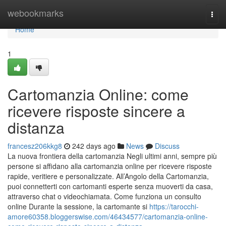
Home
webookmarks
Togg
navi
Home
1
Cartomanzia Online: come
ricevere risposte sincere a
distanza
francesz206kkg8
242 days ago
News
Discuss
La nuova frontiera della cartomanzia Negli ultimi anni, sempre più
persone si affidano alla cartomanzia online per ricevere risposte
rapide, veritiere e personalizzate. All’Angolo della Cartomanzia,
puoi connetterti con cartomanti esperte senza muoverti da casa,
attraverso chat o videochiamata. Come funziona un consulto
online Durante la sessione, la cartomante si
https://tarocchi-
amore60358.bloggerswise.com/46434577/cartomanzia-online-