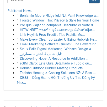
Published News
1
Benjamin Moore Ridgefield NJ, Paint Knowledge a...
1
Frosted Window Film: Privacy & Style for Your Home
1
Por qué viajar en compañía Descubre el Norte d...
1
HITWINBET ทางเข้า: คู่มือฉบับสมบูรณ์สำหรับผู้เล...
1
Link Heylink Free Kredit : Tips Praktis Me...
1
Make Every Clean-up Easier Utilizing Rubbish Re...
1
Email Marketing Software Quentn: Eine Bewertung
1
Sioux Falls Digital Marketing: Website Design &...
1
دليل شامل لـ اشتراك سمارترز
1
Discovering Hope: A Resource to Addiction ...
1
eSIM Claro: Este Guia Detalhado e Tudo o qu...
1
Robust Outdoor Rubber Matting Products
1
Toshiba Heating & Cooling Solutions NZ: A Best ...
1
DE88 – Cổng Game Đổi Thưởng Uy Tín, Đăng Ký
Nha...