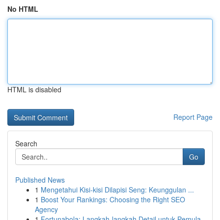
No HTML
HTML is disabled
Report Page
Search
Go
Published News
1
Mengetahui Kisi-kisi Dilapisi Seng: Keunggulan ...
1
Boost Your Rankings: Choosing the Right SEO
Agency
1
Fortunabola: Langkah-langkah Detail untuk Pemula