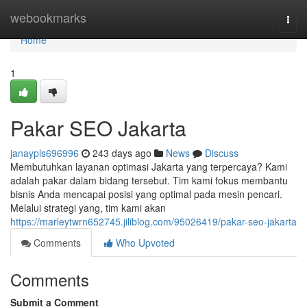
Home
webookmarks
Togg
navi
Home
1
Pakar SEO Jakarta
janaypls696996
243 days ago
News
Discuss
Membutuhkan layanan optimasi Jakarta yang terpercaya? Kami
adalah pakar dalam bidang tersebut. Tim kami fokus membantu
bisnis Anda mencapai posisi yang optimal pada mesin pencari.
Melalui strategi yang, tim kami akan
https://marleytwrn652745.jiliblog.com/95026419/pakar-seo-jakarta
Comments
Who Upvoted
Comments
Submit a Comment