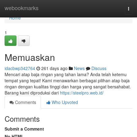
Home
webookmarks
Togg
navi
Home
1
Memuaskan
idacbwp342764
261 days ago
News
Discuss
Mencari atap baja ringan yang tahan lama? Anda telah ketemu
tempat yang tepat! Kami menawarkan berbagai pilihan atap baja
ringan dengan kualitas tinggi dan harga yang sangat bersahabat.
Barang kami diproduksi dari
https://steelpro.web.id/
Comments
Who Upvoted
Comments
Submit a Comment
No HTML