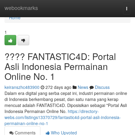
Home
webookmarks
Togg
navi
Home
1
???? FANTASTIC4D: Portal
Asli Indonesia Permainan
Online No. 1
keiranszhc483900
272 days ago
News
Discuss
Dalam era digital yang serba cepat ini, industri permainan online
di Indonesia berkembang pesat, dan satu nama yang kerap
mencuat adalah FANTASTIC4D. Diposisikan sebagai "Portal Asli
Indonesia Permainan Online No.
https://directory-
webs.com/listings13370729/fantastic4d-portal-asli-indonesia-
permainan-online-no-1
Comments
Who Upvoted