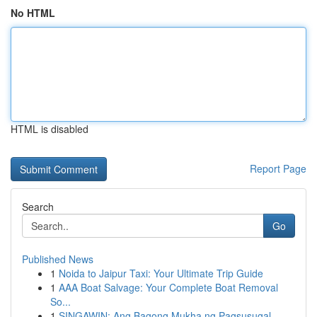
No HTML
HTML is disabled
Report Page
Search
Go
Published News
1
Noida to Jaipur Taxi: Your Ultimate Trip Guide
1
AAA Boat Salvage: Your Complete Boat Removal
So...
1
SINGAWIN: Ang Bagong Mukha ng Pagsusugal