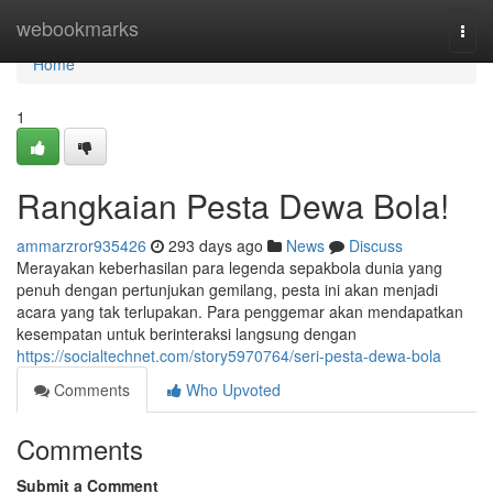
Home
webookmarks
Togg
navi
Home
1
Rangkaian Pesta Dewa Bola!
ammarzror935426
293 days ago
News
Discuss
Merayakan keberhasilan para legenda sepakbola dunia yang
penuh dengan pertunjukan gemilang, pesta ini akan menjadi
acara yang tak terlupakan. Para penggemar akan mendapatkan
kesempatan untuk berinteraksi langsung dengan
https://socialtechnet.com/story5970764/seri-pesta-dewa-bola
Comments
Who Upvoted
Comments
Submit a Comment