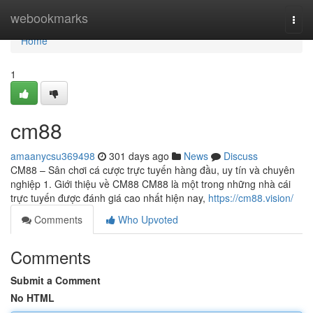
Home
webookmarks
Togg
navi
Home
1
cm88
amaanycsu369498
301 days ago
News
Discuss
CM88 – Sân chơi cá cược trực tuyến hàng đầu, uy tín và chuyên
nghiệp 1. Giới thiệu về CM88 CM88 là một trong những nhà cái
trực tuyến được đánh giá cao nhất hiện nay,
https://cm88.vision/
Comments
Who Upvoted
Comments
Submit a Comment
No HTML