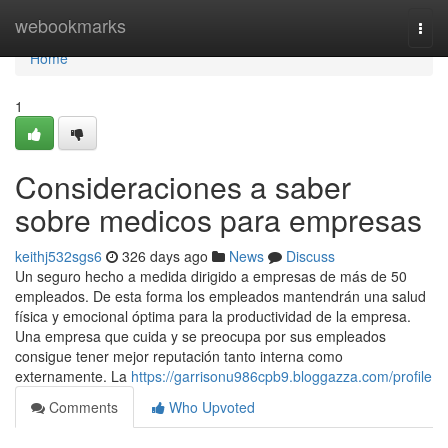
Home
webookmarks
Togg
navi
Home
1
Consideraciones a saber
sobre medicos para empresas
keithj532sgs6
326 days ago
News
Discuss
Un seguro hecho a medida dirigido a empresas de más de 50
empleados. De esta forma los empleados mantendrán una salud
física y emocional óptima para la productividad de la empresa.
Una empresa que cuida y se preocupa por sus empleados
consigue tener mejor reputación tanto interna como
externamente. La
https://garrisonu986cpb9.bloggazza.com/profile
Comments
Who Upvoted