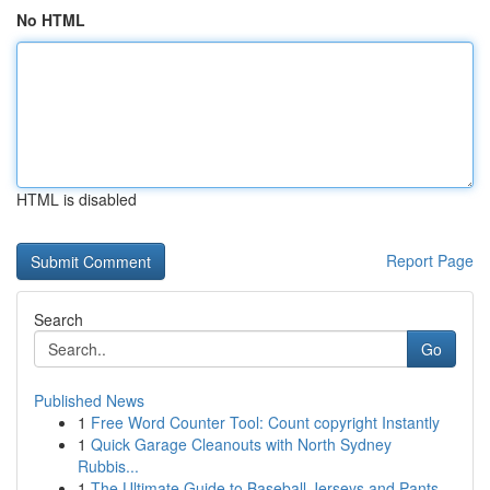
No HTML
HTML is disabled
Report Page
Search
Go
Published News
1
Free Word Counter Tool: Count copyright Instantly
1
Quick Garage Cleanouts with North Sydney
Rubbis...
1
The Ultimate Guide to Baseball Jerseys and Pants