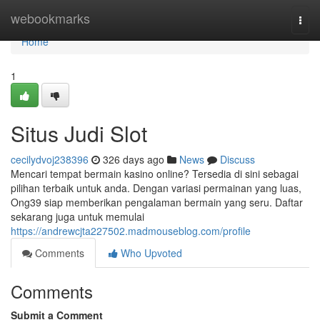
Home
webookmarks
Togg
navi
Home
1
Situs Judi Slot
cecilydvoj238396
326 days ago
News
Discuss
Mencari tempat bermain kasino online? Tersedia di sini sebagai
pilihan terbaik untuk anda. Dengan variasi permainan yang luas,
Ong39 siap memberikan pengalaman bermain yang seru. Daftar
sekarang juga untuk memulai
https://andrewcjta227502.madmouseblog.com/profile
Comments
Who Upvoted
Comments
Submit a Comment