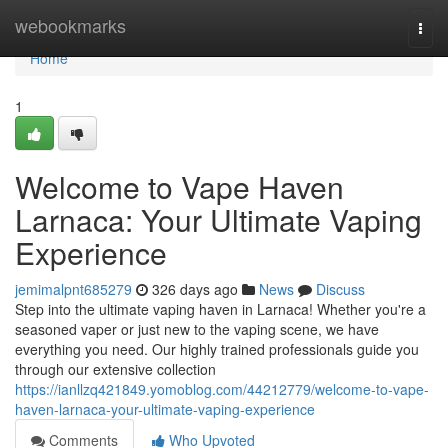
Home
webookmarks
Togg
navi
Home
1
Welcome to Vape Haven
Larnaca: Your Ultimate Vaping
Experience
jemimalpnt685279
326 days ago
News
Discuss
Step into the ultimate vaping haven in Larnaca! Whether you're a
seasoned vaper or just new to the vaping scene, we have
everything you need. Our highly trained professionals guide you
through our extensive collection
https://ianllzq421849.yomoblog.com/44212779/welcome-to-vape-
haven-larnaca-your-ultimate-vaping-experience
Comments
Who Upvoted