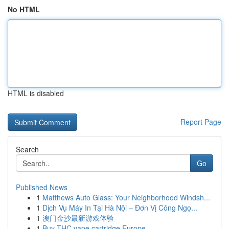
No HTML
HTML is disabled
Report Page
Search
Go
Published News
1
Matthews Auto Glass: Your Neighborhood Windsh...
1
Dịch Vụ Máy In Tại Hà Nội – Đơn Vị Công Ngọ...
1
澳门金沙最新游戏体验
1
Buy THC vape cartridge Europe