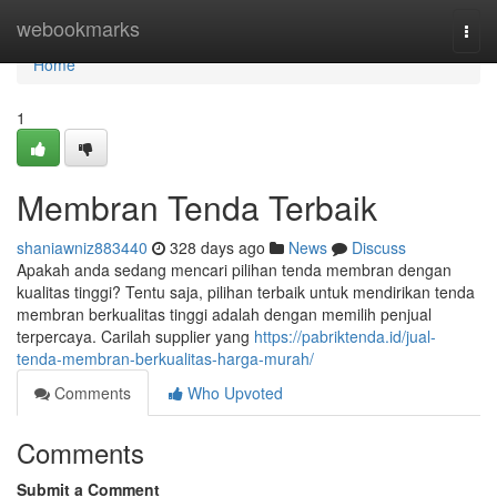
Home
webookmarks
Togg
navi
Home
1
Membran Tenda Terbaik
shaniawniz883440
328 days ago
News
Discuss
Apakah anda sedang mencari pilihan tenda membran dengan
kualitas tinggi? Tentu saja, pilihan terbaik untuk mendirikan tenda
membran berkualitas tinggi adalah dengan memilih penjual
terpercaya. Carilah supplier yang
https://pabriktenda.id/jual-
tenda-membran-berkualitas-harga-murah/
Comments
Who Upvoted
Comments
Submit a Comment