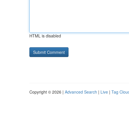
HTML is disabled
Copyright © 2026 |
Advanced Search
|
Live
|
Tag Clou