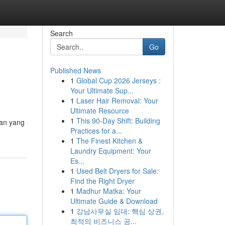
Search
Go
Published News
1
Global Cup 2026 Jerseys :
Your Ultimate Sup...
1
Laser Hair Removal: Your
Ultimate Resource
1
This 90-Day Shift: Building
nan yang
Practices for a...
m
1
The Finest Kitchen &
Laundry Equipment: Your
Es...
1
Used Belt Dryers for Sale:
Find the Right Dryer
1
Madhur Matka: Your
Ultimate Guide & Download
1
강남사무실 임대: 핵심 상권,
최적의 비즈니스 공...