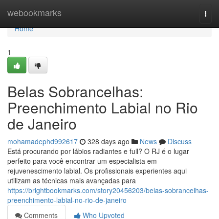
Home
webookmarks
Togg
navi
Home
1
Belas Sobrancelhas:
Preenchimento Labial no Rio
de Janeiro
mohamadephd992617
328 days ago
News
Discuss
Está procurando por lábios radiantes e full? O RJ é o lugar
perfeito para você encontrar um especialista em
rejuvenescimento labial. Os profissionais experientes aqui
utilizam as técnicas mais avançadas para
https://brightbookmarks.com/story20456203/belas-sobrancelhas-
preenchimento-labial-no-rio-de-janeiro
Comments
Who Upvoted