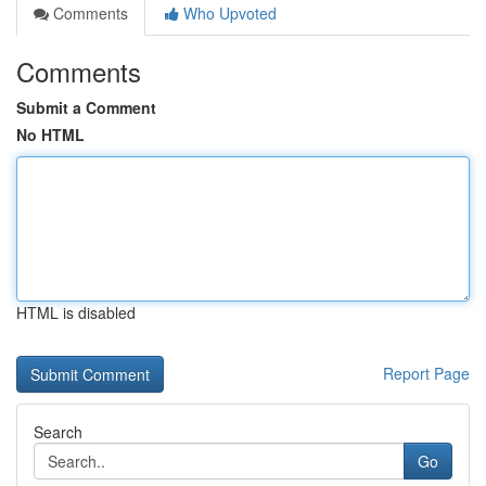
Comments
Who Upvoted
Comments
Submit a Comment
No HTML
HTML is disabled
Report Page
Search
Go