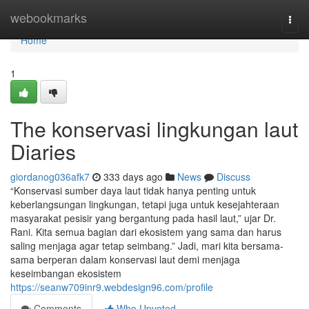
Home
webookmarks
Togg
navi
Home
1
The konservasi lingkungan laut
Diaries
giordanog036afk7
333 days ago
News
Discuss
“Konservasi sumber daya laut tidak hanya penting untuk
keberlangsungan lingkungan, tetapi juga untuk kesejahteraan
masyarakat pesisir yang bergantung pada hasil laut,” ujar Dr.
Rani. Kita semua bagian dari ekosistem yang sama dan harus
saling menjaga agar tetap seimbang.” Jadi, mari kita bersama-
sama berperan dalam konservasi laut demi menjaga
keseimbangan ekosistem
https://seanw709inr9.webdesign96.com/profile
Comments
Who Upvoted