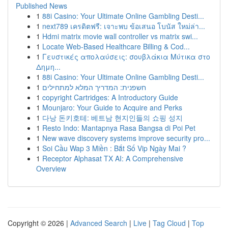
Published News
1
88i Casino: Your Ultimate Online Gambling Desti...
1
next789 เครดิตฟรี: เจาะพบ ข้อเสนอ โบนัส ใหม่ล่า...
1
Hdmi matrix movie wall controller vs matrix swi...
1
Locate Web-Based Healthcare Billing & Cod...
1
Γευστικές απολαύσεις: σουβλάκια Μύτικα στο
Δημη...
1
88i Casino: Your Ultimate Online Gambling Desti...
1
חשפנית: המדריך המלא למתחילים
1
copyright Cartridges: A Introductory Guide
1
Mounjaro: Your Guide to Acquire and Perks
1
다낭 돈키호테: 베트남 현지인들의 쇼핑 성지
1
Resto Indo: Mantapnya Rasa Bangsa di Poi Pet
1
New wave discovery systems improve security pro...
1
Soi Cầu Wap 3 Miền : Bắt Số Vip Ngày Mai ?
1
Receptor Alphasat TX AI: A Comprehensive
Overview
Copyright © 2026 |
Advanced Search
|
Live
|
Tag Cloud
|
Top