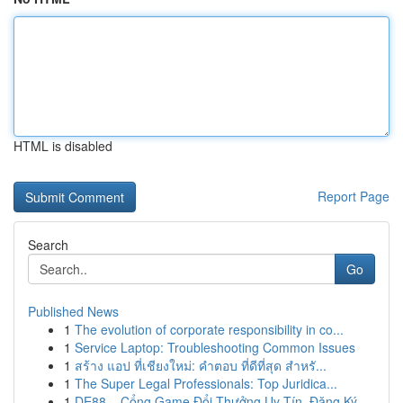
HTML is disabled
Report Page
Search
Go
Published News
1
The evolution of corporate responsibility in co...
1
Service Laptop: Troubleshooting Common Issues
1
สร้าง แอป ที่เชียงใหม่: คำตอบ ที่ดีที่สุด สำหรั...
1
The Super Legal Professionals: Top Juridica...
1
DE88 – Cổng Game Đổi Thưởng Uy Tín, Đăng Ký