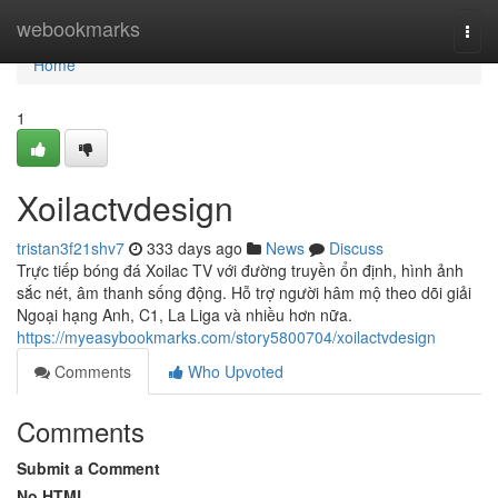
Home
webookmarks
Togg
navi
Home
1
Xoilactvdesign
tristan3f21shv7
333 days ago
News
Discuss
Trực tiếp bóng đá Xoilac TV với đường truyền ổn định, hình ảnh
sắc nét, âm thanh sống động. Hỗ trợ người hâm mộ theo dõi giải
Ngoại hạng Anh, C1, La Liga và nhiều hơn nữa.
https://myeasybookmarks.com/story5800704/xoilactvdesign
Comments
Who Upvoted
Comments
Submit a Comment
No HTML