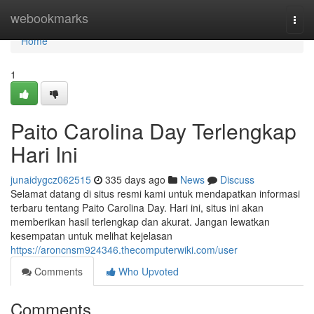
Home
webookmarks
Togg
navi
Home
1
Paito Carolina Day Terlengkap
Hari Ini
junaidygcz062515
335 days ago
News
Discuss
Selamat datang di situs resmi kami untuk mendapatkan informasi
terbaru tentang Paito Carolina Day. Hari ini, situs ini akan
memberikan hasil terlengkap dan akurat. Jangan lewatkan
kesempatan untuk melihat kejelasan
https://aroncnsm924346.thecomputerwiki.com/user
Comments
Who Upvoted
Comments