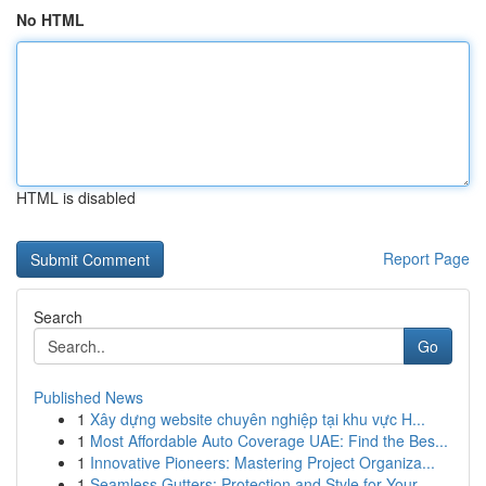
No HTML
HTML is disabled
Report Page
Search
Go
Published News
1
Xây dựng website chuyên nghiệp tại khu vực H...
1
Most Affordable Auto Coverage UAE: Find the Bes...
1
Innovative Pioneers: Mastering Project Organiza...
1
Seamless Gutters: Protection and Style for Your...