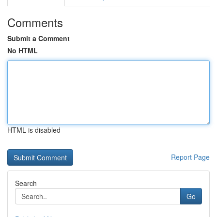
Comments
Submit a Comment
No HTML
HTML is disabled
Report Page
Search
Go