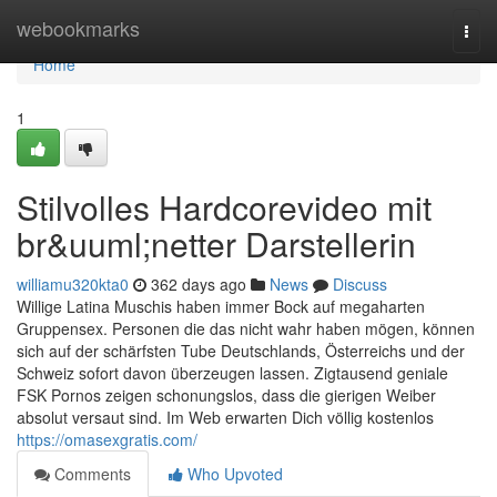
Home
webookmarks
Togg
navi
Home
1
Stilvolles Hardcorevideo mit
br&uuml;netter Darstellerin
williamu320kta0
362 days ago
News
Discuss
Willige Latina Muschis haben immer Bock auf megaharten
Gruppensex. Personen die das nicht wahr haben mögen, können
sich auf der schärfsten Tube Deutschlands, Österreichs und der
Schweiz sofort davon überzeugen lassen. Zigtausend geniale
FSK Pornos zeigen schonungslos, dass die gierigen Weiber
absolut versaut sind. Im Web erwarten Dich völlig kostenlos
https://omasexgratis.com/
Comments
Who Upvoted