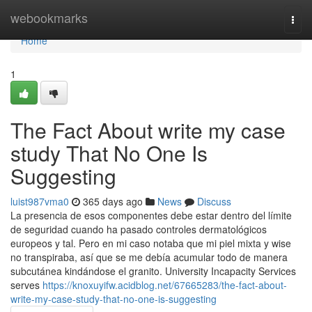
Home
webookmarks
Togg
navi
Home
1
The Fact About write my case
study That No One Is
Suggesting
luist987vma0
365 days ago
News
Discuss
La presencia de esos componentes debe estar dentro del límite
de seguridad cuando ha pasado controles dermatológicos
europeos y tal. Pero en mi caso notaba que mi piel mixta y wise
no transpiraba, así que se me debía acumular todo de manera
subcutánea kindándose el granito. University Incapacity Services
serves
https://knoxuyifw.acidblog.net/67665283/the-fact-about-
write-my-case-study-that-no-one-is-suggesting