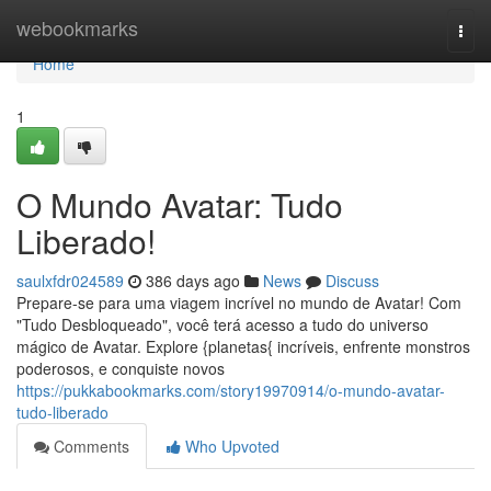
Home
webookmarks
Togg
navi
Home
1
O Mundo Avatar: Tudo
Liberado!
saulxfdr024589
386 days ago
News
Discuss
Prepare-se para uma viagem incrível no mundo de Avatar! Com
"Tudo Desbloqueado", você terá acesso a tudo do universo
mágico de Avatar. Explore {planetas{ incríveis, enfrente monstros
poderosos, e conquiste novos
https://pukkabookmarks.com/story19970914/o-mundo-avatar-
tudo-liberado
Comments
Who Upvoted