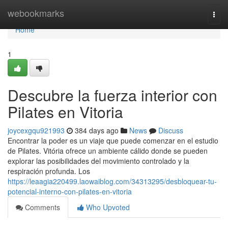
Home
webookmarks
Togg
navi
Home
1
Descubre la fuerza interior con
Pilates en Vitoria
joycexgqu921993
384 days ago
News
Discuss
Encontrar la poder es un viaje que puede comenzar en el estudio
de Pilates. Vitória ofrece un ambiente cálido donde se pueden
explorar las posibilidades del movimiento controlado y la
respiración profunda. Los
https://leaagia220499.laowaiblog.com/34313295/desbloquear-tu-
potencial-interno-con-pilates-en-vitoria
Comments
Who Upvoted