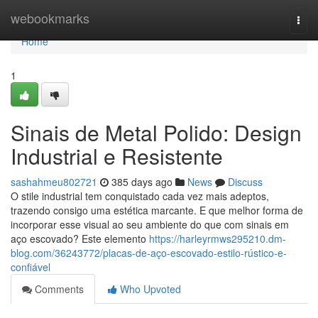
Home
webookmarks
Togg
navi
Home
1
Sinais de Metal Polido: Design
Industrial e Resistente
sashahmeu802721
385 days ago
News
Discuss
O stile industrial tem conquistado cada vez mais adeptos,
trazendo consigo uma estética marcante. E que melhor forma de
incorporar esse visual ao seu ambiente do que com sinais em
aço escovado? Este elemento
https://harleyrmws295210.dm-
blog.com/36243772/placas-de-aço-escovado-estilo-rústico-e-
confiável
Comments
Who Upvoted