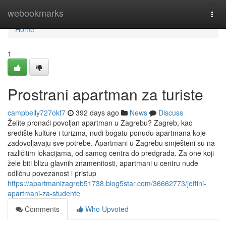
Home
webookmarks
Togg
navi
Home
1
Prostrani apartman za turiste
campbelly727okf7
392 days ago
News
Discuss
Želite pronaći povoljan apartman u Zagrebu? Zagreb, kao
središte kulture i turizma, nudi bogatu ponudu apartmana koje
zadovoljavaju sve potrebe. Apartmani u Zagrebu smješteni su na
različitim lokacijama, od samog centra do predgrađa. Za one koji
žele biti blizu glavnih znamenitosti, apartmani u centru nude
odličnu povezanost i pristup
https://apartmanizagreb51738.blog5star.com/36662773/jeftini-
apartmani-za-studente
Comments
Who Upvoted