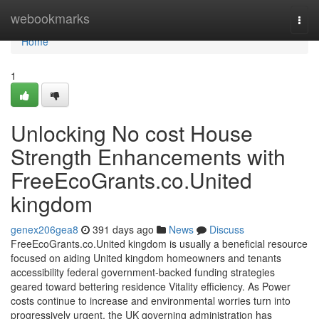
Home
webookmarks
Togg
navi
Home
1
Unlocking No cost House
Strength Enhancements with
FreeEcoGrants.co.United
kingdom
genex206gea8
391 days ago
News
Discuss
FreeEcoGrants.co.United kingdom is usually a beneficial resource
focused on aiding United kingdom homeowners and tenants
accessibility federal government-backed funding strategies
geared toward bettering residence Vitality efficiency. As Power
costs continue to increase and environmental worries turn into
progressively urgent, the UK governing administration has