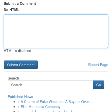
Submit a Comment
No HTML
HTML is disabled
Report Page
Search
Go
Published News
1
A Charm of Fake Watches : A Buyer's Over...
1
Elite Mombasa Company
1
لمبة ليد فيضان خمسين واط بـ مصر