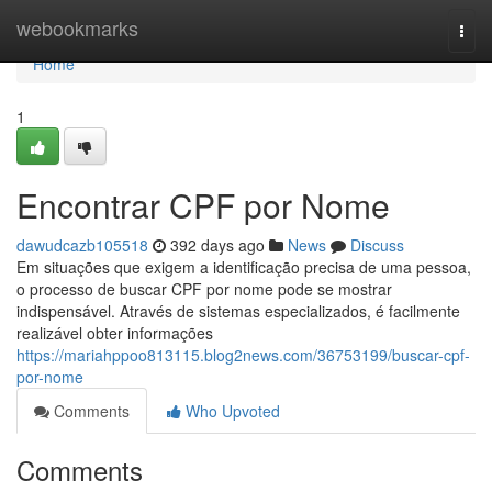
Home
webookmarks
Togg
navi
Home
1
Encontrar CPF por Nome
dawudcazb105518
392 days ago
News
Discuss
Em situações que exigem a identificação precisa de uma pessoa,
o processo de buscar CPF por nome pode se mostrar
indispensável. Através de sistemas especializados, é facilmente
realizável obter informações
https://mariahppoo813115.blog2news.com/36753199/buscar-cpf-
por-nome
Comments
Who Upvoted
Comments