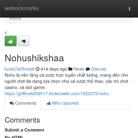
Home
webookmarks
Togg
navi
Home
1
Nohushikshaa
lucas7a35nop9
414 days ago
News
Discuss
Nohu là nền tảng cá cược trực tuyến chất lượng, mang đến cho
người chơi đa dạng lựa chọn như cá cược thể thao, các trò chơi
casino, và slot game.
https://griffineklf39517.birderswiki.com/1522375/nohu
Comments
Who Upvoted
Comments
Submit a Comment
No HTML