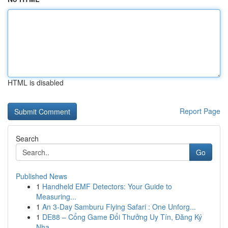
HTML is disabled
Report Page
Search
Go
Published News
1
Handheld EMF Detectors: Your Guide to
Measuring...
1
An 3-Day Samburu Flying Safari : One Unforg...
1
DE88 – Cổng Game Đổi Thưởng Uy Tín, Đăng Ký
Nha...