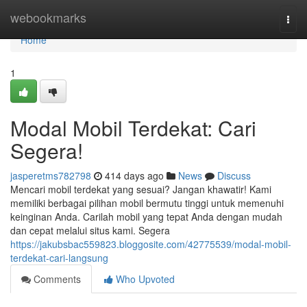
Home
webookmarks
Togg
navi
Home
1
Modal Mobil Terdekat: Cari
Segera!
jasperetms782798
414 days ago
News
Discuss
Mencari mobil terdekat yang sesuai? Jangan khawatir! Kami
memiliki berbagai pilihan mobil bermutu tinggi untuk memenuhi
keinginan Anda. Carilah mobil yang tepat Anda dengan mudah
dan cepat melalui situs kami. Segera
https://jakubsbac559823.bloggosite.com/42775539/modal-mobil-
terdekat-cari-langsung
Comments
Who Upvoted