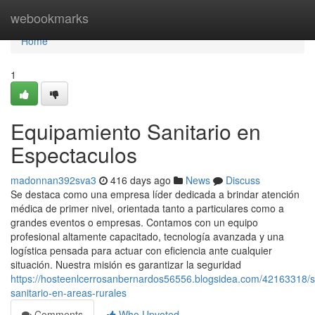
Home
webookmarks
Home
1
Equipamiento Sanitario en
Espectaculos
madonnan392sva3
416 days ago
News
Discuss
Se destaca como una empresa líder dedicada a brindar atención
médica de primer nivel, orientada tanto a particulares como a
grandes eventos o empresas. Contamos con un equipo
profesional altamente capacitado, tecnología avanzada y una
logística pensada para actuar con eficiencia ante cualquier
situación. Nuestra misión es garantizar la seguridad
https://hosteenlcerrosanbernardos56556.blogsidea.com/42163318/s
sanitario-en-areas-rurales
Comments
Who Upvoted