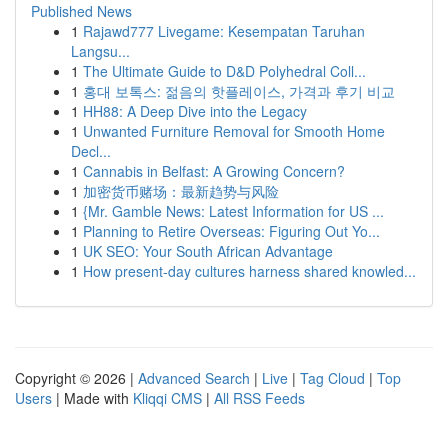
Published News
1
Rajawd777 Livegame: Kesempatan Taruhan
Langsu...
1
The Ultimate Guide to D&D Polyhedral Coll...
1
홍대 보톡스: 젊음의 핫플레이스, 가격과 후기 비교
1
HH88: A Deep Dive into the Legacy
1
Unwanted Furniture Removal for Smooth Home
Decl...
1
Cannabis in Belfast: A Growing Concern?
1
加密货币赌场：最新趋势与风险
1
{Mr. Gamble News: Latest Information for US ...
1
Planning to Retire Overseas: Figuring Out Yo...
1
UK SEO: Your South African Advantage
1
How present-day cultures harness shared knowled...
Copyright © 2026 |
Advanced Search
|
Live
|
Tag Cloud
|
Top
Users
| Made with
Kliqqi CMS
|
All RSS Feeds