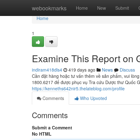
Home
webookmarks
Home
New
Submit
Home
1
Examine This Report on 
indiram418dls4
419 days ago
News
Discuss
Cần đặt hàng hoặc tư vấn thêm về sản phẩm, vui lòng
1800.6217 để được phục vụ Tra cứu Dược thư Quốc Gia
https://kenneths642nir5.thelateblog.com/profile
Comments
Who Upvoted
Comments
Submit a Comment
No HTML