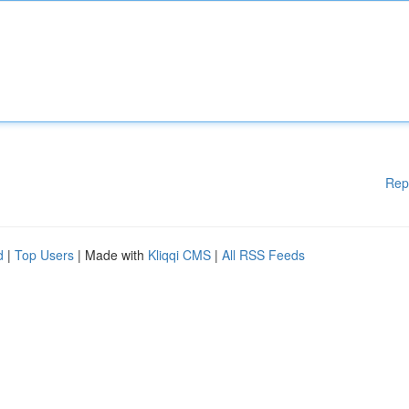
Rep
d
|
Top Users
| Made with
Kliqqi CMS
|
All RSS Feeds