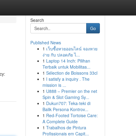
Search
Go
Published News
1
เว็บซื้อหวยออนไลน์ จองหวย
ง่าย กับ ปลอดภัย ไ...
1
Laptop 14 Inch: Pilihan
Terbaik untuk Mobilitas...
1
Sélection de Boissons 33cl
cy:
1
I satisfy a inquiry . The
mission is ...
1
U888 – Premier on the net
Spin & Slot Gaming Sy...
1
Dukun707: Teka-teki di
Balik Persona Kontrov...
1
Red-Footed Tortoise Care:
A Complete Guide
1
Trabalhos de Pintura
Profissionais em Capit...