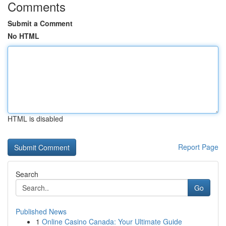
Comments
Submit a Comment
No HTML
HTML is disabled
Report Page
Search
Go
Published News
1
Online Casino Canada: Your Ultimate Guide