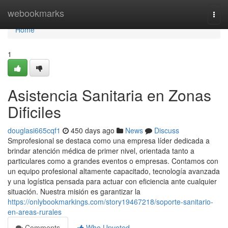
Home
webookmarks
Togg
navi
Home
1
Asistencia Sanitaria en Zonas
Dificiles
douglasi665cqf1
450 days ago
News
Discuss
Smprofesional se destaca como una empresa líder dedicada a
brindar atención médica de primer nivel, orientada tanto a
particulares como a grandes eventos o empresas. Contamos con
un equipo profesional altamente capacitado, tecnología avanzada
y una logística pensada para actuar con eficiencia ante cualquier
situación. Nuestra misión es garantizar la
https://onlybookmarkings.com/story19467218/soporte-sanitario-
en-areas-rurales
Comments
Who Upvoted