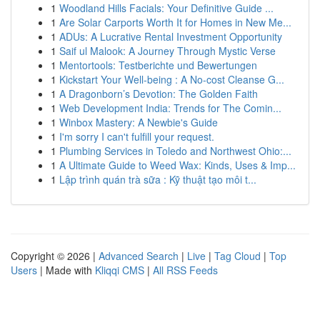
1
Woodland Hills Facials: Your Definitive Guide ...
1
Are Solar Carports Worth It for Homes in New Me...
1
ADUs: A Lucrative Rental Investment Opportunity
1
Saif ul Malook: A Journey Through Mystic Verse
1
Mentortools: Testberichte und Bewertungen
1
Kickstart Your Well-being : A No-cost Cleanse G...
1
A Dragonborn’s Devotion: The Golden Faith
1
Web Development India: Trends for The Comin...
1
Winbox Mastery: A Newbie's Guide
1
I'm sorry I can't fulfill your request.
1
Plumbing Services in Toledo and Northwest Ohio:...
1
A Ultimate Guide to Weed Wax: Kinds, Uses & Imp...
1
Lập trình quán trà sữa : Kỹ thuật tạo môi t...
Copyright © 2026 |
Advanced Search
|
Live
|
Tag Cloud
|
Top
Users
| Made with
Kliqqi CMS
|
All RSS Feeds