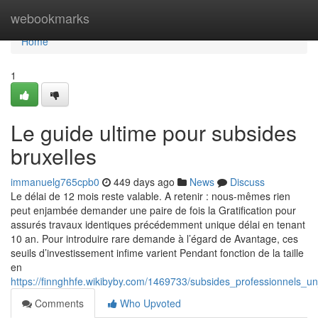
Home
webookmarks
Home
1
Le guide ultime pour subsides
bruxelles
immanuelg765cpb0
449 days ago
News
Discuss
Le délai de 12 mois reste valable. A retenir : nous-mêmes rien
peut enjambée demander une paire de fois la Gratification pour
assurés travaux identiques précédemment unique délai en tenant
10 an. Pour introduire rare demande à l’égard de Avantage, ces
seuils d’investissement infime varient Pendant fonction de la taille
en
https://finnghhfe.wikibyby.com/1469733/subsides_professionnels_u
Comments
Who Upvoted