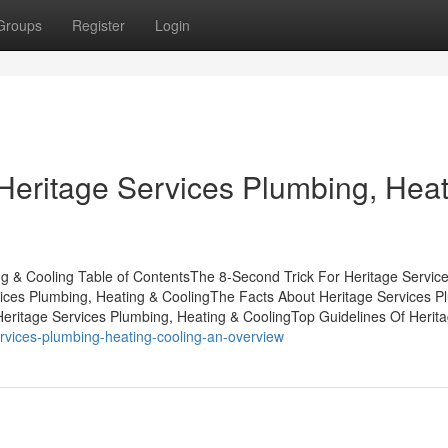
Groups
Register
Login
Heritage Services Plumbing, Heat
g & Cooling Table of ContentsThe 8-Second Trick For Heritage Servic
ices Plumbing, Heating & CoolingThe Facts About Heritage Services P
eritage Services Plumbing, Heating & CoolingTop Guidelines Of Herit
rvices-plumbing-heating-cooling-an-overview