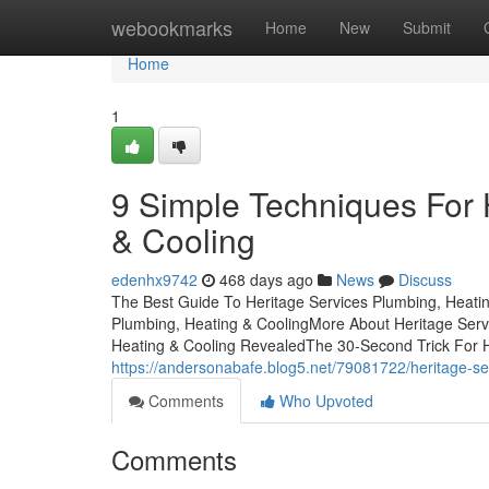
Home
webookmarks
Home
New
Submit
Home
1
9 Simple Techniques For 
& Cooling
edenhx9742
468 days ago
News
Discuss
The Best Guide To Heritage Services Plumbing, Heatin
Plumbing, Heating & CoolingMore About Heritage Serv
Heating & Cooling RevealedThe 30-Second Trick For H
https://andersonabafe.blog5.net/79081722/heritage-se
Comments
Who Upvoted
Comments