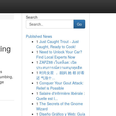
Search
Go
Published News
1
Just Caught Trout - Just
ing
Caught, Ready to Cook!
1
Need to Unlock Your Car?
Find Local Experts Now
1
ZAPZ88 เว็บสล็อต: เปิด
ประสบการณ์ความสนุกสุดฮิต
es
1
时尚女星 ， 靓妈 她 都 好看
lumbing,
还 气场十...
age
1
Conquer Your Gout Attack:
Relief is Possible
1
Salaire d'infirmière libérale :
Quelle est l...
1
The Secrets of the Gnome
Wizard
1
Diseño Gráfico y Web: Guía