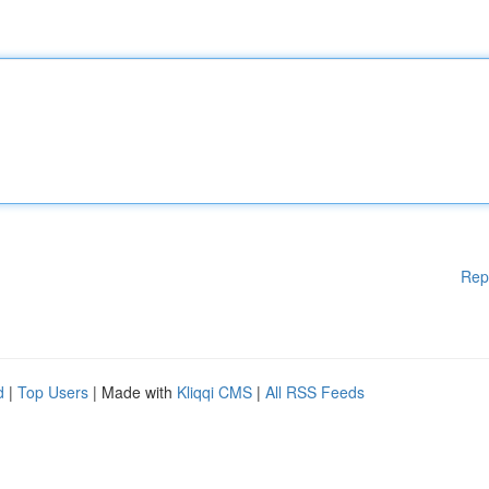
Rep
d
|
Top Users
| Made with
Kliqqi CMS
|
All RSS Feeds