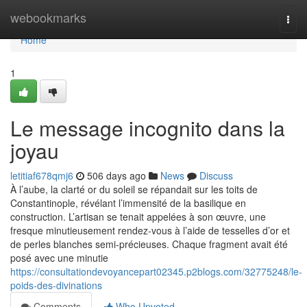
Home
webookmarks
Togg
navi
Home
1
Le message incognito dans la
joyau
letitiaf678qmj6
506 days ago
News
Discuss
À l’aube, la clarté or du soleil se répandait sur les toits de
Constantinople, révélant l’immensité de la basilique en
construction. L’artisan se tenait appelées à son œuvre, une
fresque minutieusement rendez-vous à l’aide de tesselles d’or et
de perles blanches semi-précieuses. Chaque fragment avait été
posé avec une minutie
https://consultationdevoyancepart02345.p2blogs.com/32775248/le-
poids-des-divinations
Comments
Who Upvoted